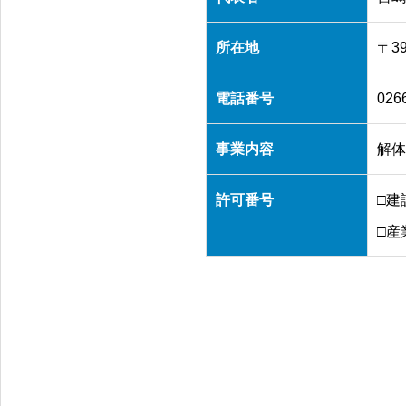
所在地
〒3
電話番号
026
事業内容
解体
許可番号
□建
□産