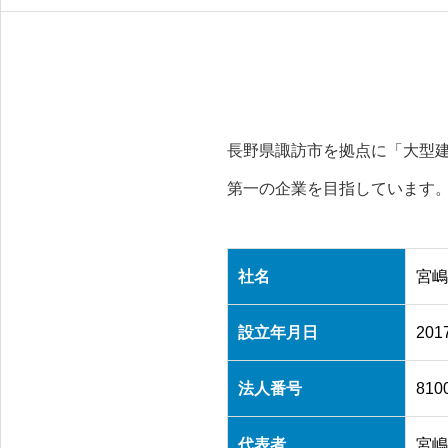
長野県諏訪市を拠点に「大型
第一の企業を目指しています
社名
宮嶋
設立年月日
20
法人番号
810
代表者
宮嶋